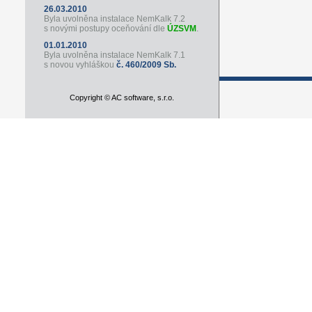
26.03.2010
Byla uvolněna instalace NemKalk 7.2
s novými postupy oceňování dle
ÚZSVM
.
01.01.2010
Byla uvolněna instalace NemKalk 7.1
s novou vyhláškou
č. 460/2009 Sb.
Copyright © AC software, s.r.o.