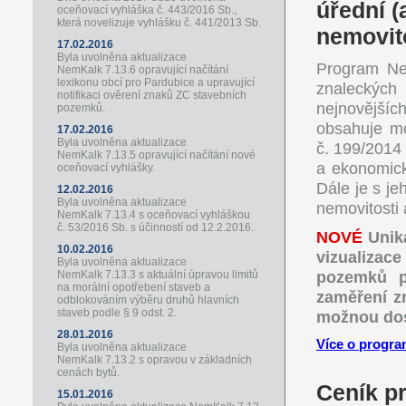
úřední (
oceňovací vyhláška č. 443/2016 Sb.,
která novelizuje vyhlášku č. 441/2013 Sb.
nemovit
17.02.2016
Byla uvolněna aktualizace
Program Ne
NemKalk 7.13.6 opravující načítání
lexikonu obcí pro Pardubice a upravující
znaleckýc
notifikaci ověrení znaků ZC stavebních
nejnovějšíc
pozemků.
obsahuje mo
17.02.2016
Byla uvolněna aktualizace
č. 199/2014
NemKalk 7.13.5 opravující načítání nové
a ekonomic
oceňovací vyhlášky.
Dále je s j
12.02.2016
Byla uvolněna aktualizace
nemovitosti 
NemKalk 7.13.4 s oceňovací vyhláškou
č. 53/2016 Sb. s účinností od 12.2.2016.
NOVÉ
Unik
10.02.2016
vizualizac
Byla uvolněna aktualizace
pozemků p
NemKalk 7.13.3 s aktuální úpravou limitů
na morální opotřebení staveb a
zaměření z
odblokováním výběru druhů hlavních
staveb podle § 9 odst. 2.
možnou dosa
28.01.2016
Více o progra
Byla uvolněna aktualizace
NemKalk 7.13.2 s opravou v základních
cenách bytů.
Ceník p
15.01.2016