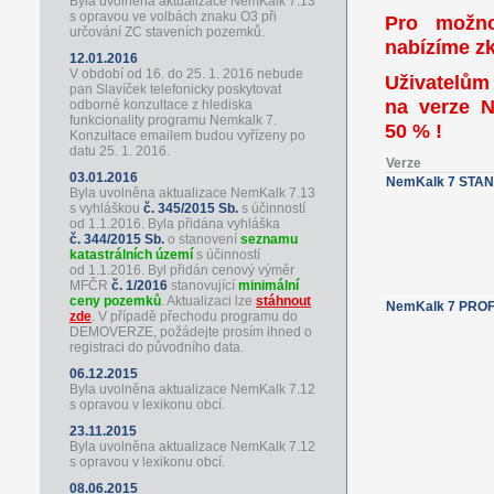
Byla uvolněna aktualizace NemKalk 7.13
s opravou ve volbách znaku O3 při
Pro možno
určování ZC staveních pozemků.
nabízíme z
12.01.2016
V období od 16. do 25. 1. 2016 nebude
Uživatelům
pan Slavíček telefonicky poskytovat
na verze 
odborné konzultace z hlediska
funkcionality programu Nemkalk 7.
50 % !
Konzultace emailem budou vyřízeny po
datu 25. 1. 2016.
Verze
03.01.2016
NemKalk 7 STA
Byla uvolněna aktualizace NemKalk 7.13
s vyhláškou
č. 345/2015 Sb.
s účinností
od 1.1.2016. Byla přidána vyhláška
č. 344/2015 Sb.
o stanovení
seznamu
katastrálních území
s účinností
od 1.1.2016. Byl přidán cenový výměr
MFČR
č. 1/2016
stanovující
minimální
ceny pozemků
. Aktualizaci lze
stáhnout
NemKalk 7 PRO
zde
. V případě přechodu programu do
DEMOVERZE, požádejte prosím ihned o
registraci do původního data.
06.12.2015
Byla uvolněna aktualizace NemKalk 7.12
s opravou v lexikonu obcí.
23.11.2015
Byla uvolněna aktualizace NemKalk 7.12
s opravou v lexikonu obcí.
08.06.2015