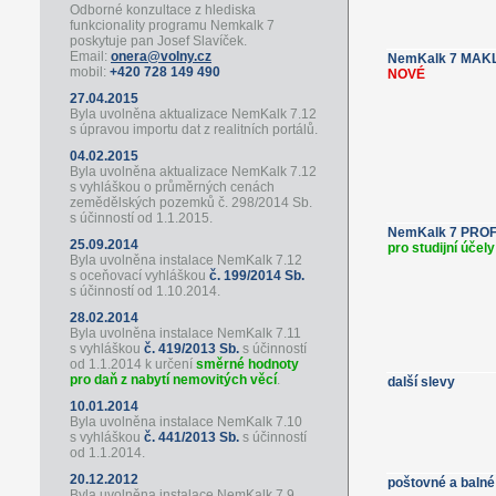
Odborné konzultace z hlediska
funkcionality programu Nemkalk 7
poskytuje pan Josef Slavíček.
Email:
onera@volny.cz
NemKalk 7 MAK
mobil:
+420 728 149 490
NOVÉ
27.04.2015
Byla uvolněna aktualizace NemKalk 7.12
s úpravou importu dat z realitních portálů.
04.02.2015
Byla uvolněna aktualizace NemKalk 7.12
s vyhláškou o průměrných cenách
zemědělských pozemků č. 298/2014 Sb.
s účinností od 1.1.2015.
NemKalk 7 PRO
25.09.2014
pro studijní účely
Byla uvolněna instalace NemKalk 7.12
s oceňovací vyhláškou
č. 199/2014 Sb.
s účinností od 1.10.2014.
28.02.2014
Byla uvolněna instalace NemKalk 7.11
s vyhláškou
č. 419/2013 Sb.
s účinností
od 1.1.2014 k určení
směrné hodnoty
pro daň z nabytí nemovitých věcí
.
další slevy
10.01.2014
Byla uvolněna instalace NemKalk 7.10
s vyhláškou
č. 441/2013 Sb.
s účinností
od 1.1.2014.
20.12.2012
poštovné a balné
Byla uvolněna instalace NemKalk 7.9