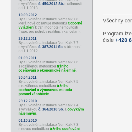
s vyhláškou
č. 450/2012 Sb.
s účinností
od 1.1.2013.
10.09.2012
Byla uvolněna instalace NemKalk 7.8,
Všechny cen
která nově obsahuje metodiku
Odborné
vyjádření
k tržní hodnotě nemovitosti
(např. pro potřeby realitních kanceláří).
Program lze
29.12.2011
čísle
+420 6
Byla uvolněna instalace NemKalk 7.7
s vyhláškou
č. 387/2011 Sb.
s účinností
od 1.1.2012.
01.09.2011
Byla uvolněna instalace NemKalk 7.6
s rozšířenou metodikou
tržního
oceňování o ekonomické nájemné
.
30.04.2011
Byla uvolněna instalace NemKalk 7.5
s rozšířenou metodikou
tržního
oceňování o výnosovou metodu
pomocí zásobitele
.
29.12.2010
Byla uvolněna instalace NemKalk 7.4
s vyhláškou
č. 364/2010 Sb.
a
obvyklým
nájemným
.
01.10.2010
Byla uvolněna instalace NemKalk 7.3
s novou metodikou
tržního oceňování
.